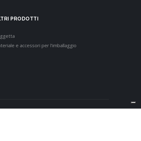
LTRI PRODOTTI
ggetta
teriale e accessori per l’imballaggio
|
Privacy Policy
|
Cookie Policy
|
Informazioni Aziendali
|