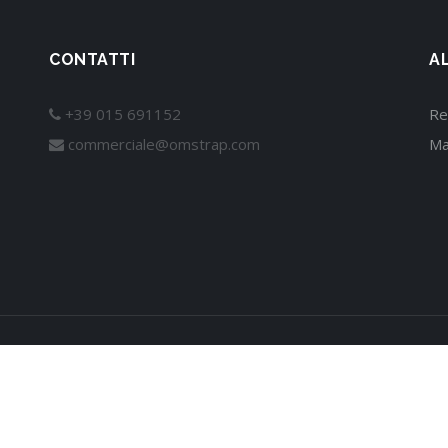
CONTATTI
A
+39 015 691152
Re
commerciale@omstrap.com
Ma
Omstrap S.r.l. P.Iva 01931020034