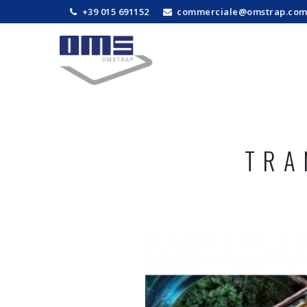
+39 015 691152
commerciale@omstrap.co
TRA